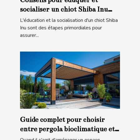
socialiser un chiot Shiba Inu
pour une intégration familiale
L'éducation et la socialisation d'un chiot Shiba
réussie
Inu sont des étapes primordiales pour
assurer...
Guide complet pour choisir
entre pergola bioclimatique et
store banne
Quand il s'agit d'aménager un espace