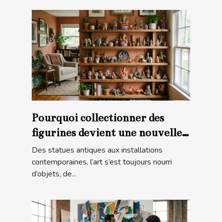
Pourquoi collectionner des
figurines devient une nouvelle
forme d’art
Des statues antiques aux installations
contemporaines, l’art s’est toujours nourri
d’objets, de...