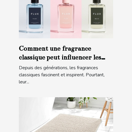
Comment une fragrance
classique peut influencer les
tendances modernes ?
Depuis des générations, les fragrances
classiques fascinent et inspirent. Pourtant,
leur...