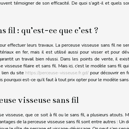
euvent témoigner de son efficacité. De quoi s’agit-il et quels so
 fil : qu’est-ce que c’est ?
pour effectuer leurs travaux. La perceuse visseuse sans fil ne se
iaux en fer, mais il est utilisé aussi pour visser et pour dév
garantit un travail bien réussi. Dans les points de vente, il exis
isseuse filaire et sans fil. Mais ici, c’est le modèle sans fil qu
e lien du site
https://perceuse-visseuse.fr.gd/
pour découvrir en 
s pourquoi est-ce qu’il faut à tout prix opter pour le modèle sans 
euse visseuse sans fil
e visseuse, que ce soit à fil ou le sans fil, a plusieurs atouts. M
avantages de la perceuse visseuse sans fil sont entre autres : Un 
 joue le rôle de perçage et vissage-dévissage. On peut s’en servi