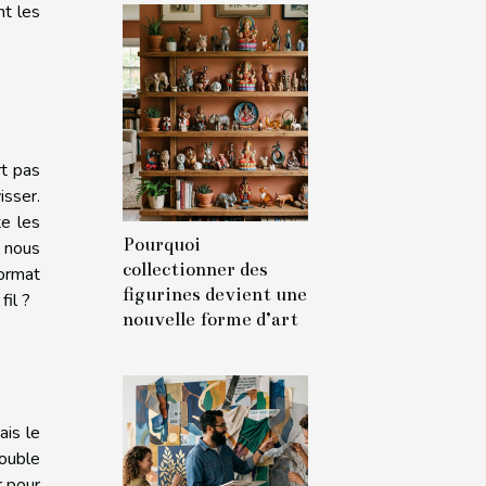
nt les
rt pas
isser.
te les
Pourquoi
i nous
collectionner des
format
figurines devient une
fil ?
nouvelle forme d’art
ais le
double
r pour