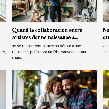
Quand la collaboration entre
Na
artistes donne naissance à
qu
l’inattendu
ma
Ils se rencontrent parfois au détour d’une
Un 
ets,
résidence, parfois via un DM, souvent autour
un s
d’une...