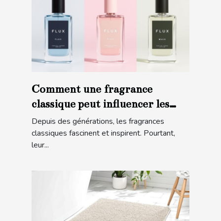
Comment une fragrance
classique peut influencer les
tendances modernes ?
Depuis des générations, les fragrances
classiques fascinent et inspirent. Pourtant,
leur...