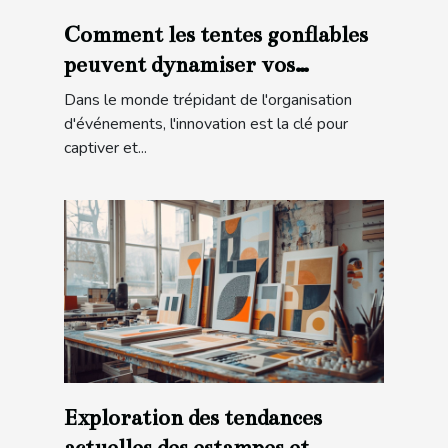
Comment les tentes gonflables
peuvent dynamiser vos
événements
Dans le monde trépidant de l'organisation
d'événements, l'innovation est la clé pour
captiver et...
Exploration des tendances
actuelles des estampes et