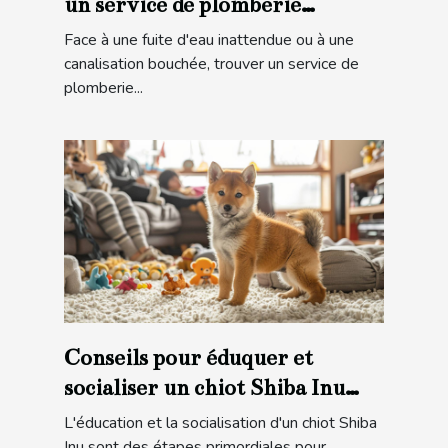
un service de plomberie
d'urgence
Face à une fuite d'eau inattendue ou à une
canalisation bouchée, trouver un service de
plomberie...
Conseils pour éduquer et
socialiser un chiot Shiba Inu
pour une intégration familiale
L'éducation et la socialisation d'un chiot Shiba
réussie
Inu sont des étapes primordiales pour