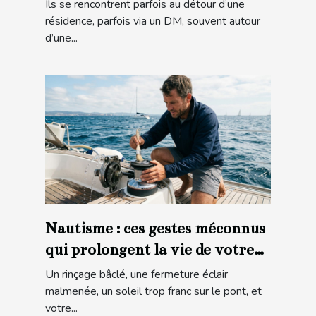
l’inattendu
Ils se rencontrent parfois au détour d’une
résidence, parfois via un DM, souvent autour
d’une...
Nautisme : ces gestes méconnus
qui prolongent la vie de votre
matériel en mer
Un rinçage bâclé, une fermeture éclair
malmenée, un soleil trop franc sur le pont, et
votre...