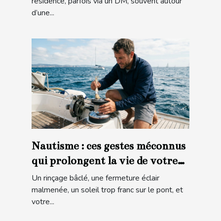
résidence, parfois via un DM, souvent autour
d’une...
Nautisme : ces gestes méconnus
qui prolongent la vie de votre
matériel en mer
Un rinçage bâclé, une fermeture éclair
malmenée, un soleil trop franc sur le pont, et
votre...