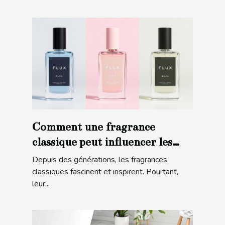
Comment une fragrance
classique peut influencer les
tendances modernes ?
Depuis des générations, les fragrances
classiques fascinent et inspirent. Pourtant,
leur...