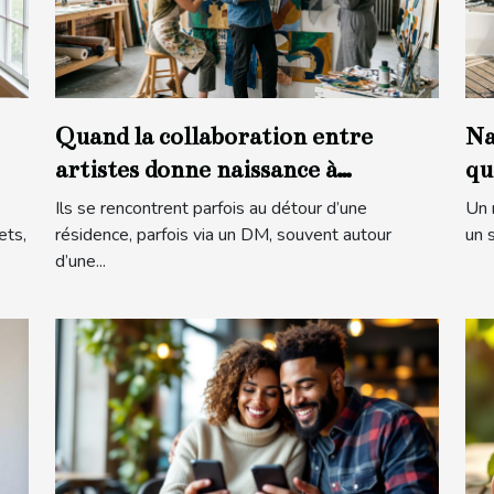
Quand la collaboration entre
Na
artistes donne naissance à
qu
l’inattendu
ma
Ils se rencontrent parfois au détour d’une
Un 
ets,
résidence, parfois via un DM, souvent autour
un s
d’une...