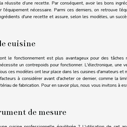
à la réussite d’une recette. Par conséquent, avoir les bons ingré
r l'équipement nécessaire. Parmi ces derniers, on retrouve l’équ
s ingrédients d'une recette et assure, selon les modèles, un succ
de cuisine
dont le fonctionnement est plus avantageux pour des tâches 
nécessite un contrepoids pour fonctionner. L'électronique, une v
 Tous ces modèles ont leur place dans les cuisines d'amateurs e
 facteurs à considérer avant d'acheter ce dernier, comme la lim
ériau de fabrication. Pour en savoir plus, nous vous invitons à
es
strument de mesure
ne cuisine professionnelle équilibrée ? L'utilisation de cet ap