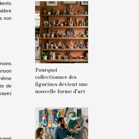
dients
ilibre
ès non
moins
Pourquoi
ersion
collectionner des
t même
figurines devient une
ite de
nouvelle forme d’art
sayez
pareil