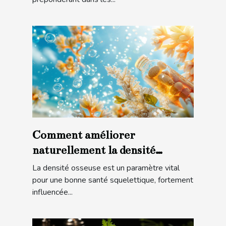
Comment améliorer
naturellement la densité
osseuse grâce aux suppléments
La densité osseuse est un paramètre vital
marins
pour une bonne santé squelettique, fortement
influencée...