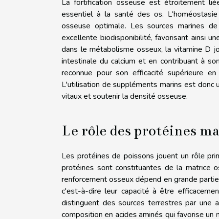
La fortification osseuse est étroitement li
essentiel à la santé des os. L'homéostasie
osseuse optimale. Les sources marines de c
excellente biodisponibilité, favorisant ainsi 
dans le métabolisme osseux, la vitamine D jo
intestinale du calcium et en contribuant à son
reconnue pour son efficacité supérieure en
L'utilisation de suppléments marins est don
vitaux et soutenir la densité osseuse.
Le rôle des protéines m
Les protéines de poissons jouent un rôle pri
protéines sont constituantes de la matrice os
renforcement osseux dépend en grande partie de
c'est-à-dire leur capacité à être efficaceme
distinguent des sources terrestres par une as
composition en acides aminés qui favorise un 