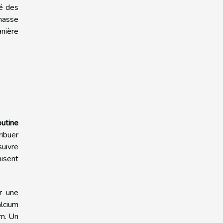
té des
 masse
anière
outine
ribuer
suivre
misent
r une
alcium
um. Un