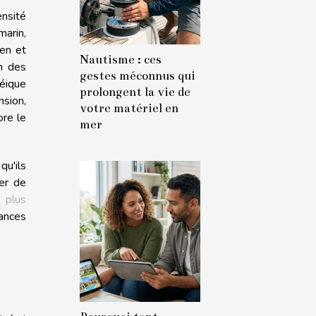
nsité
marin,
en et
Nautisme : ces
on des
gestes méconnus qui
téique
prolongent la vie de
nsion,
votre matériel en
ore le
mer
qu'ils
ter de
 plus
ances