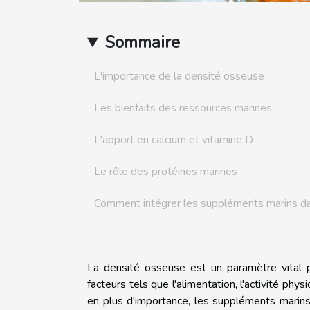
Sommaire
L'importance de la densité osseuse
Les bienfaits des ressources marines
L'apport en calcium et vitamine D
Le rôle des protéines marines
Comment intégrer les suppléments marins da
La densité osseuse est un paramètre vital p
facteurs tels que l'alimentation, l'activité ph
en plus d'importance, les suppléments marins 