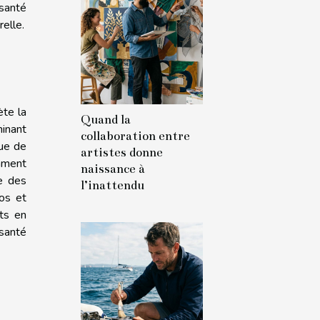
 santé
elle.
ète la
Quand la
minant
collaboration entre
que de
artistes donne
mment
naissance à
ue des
l’inattendu
 os et
rts en
 santé