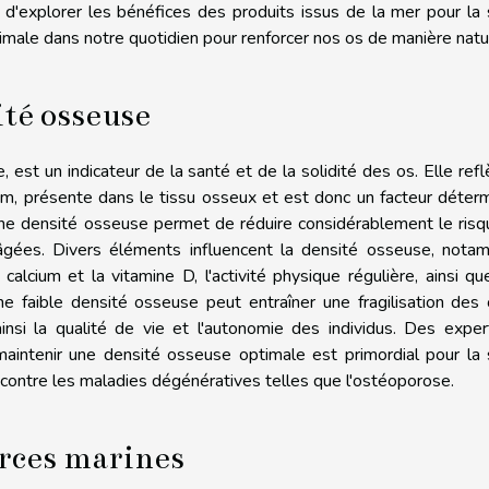
 d'explorer les bénéfices des produits issus de la mer pour la
male dans notre quotidien pour renforcer nos os de manière natur
ité osseuse
est un indicateur de la santé et de la solidité des os. Elle refl
um, présente dans le tissu osseux et est donc un facteur déter
nne densité osseuse permet de réduire considérablement le ris
s âgées. Divers éléments influencent la densité osseuse, nota
calcium et la vitamine D, l'activité physique régulière, ainsi q
e faible densité osseuse peut entraîner une fragilisation des
insi la qualité de vie et l'autonomie des individus. Des expe
maintenir une densité osseuse optimale est primordial pour la
te contre les maladies dégénératives telles que l'ostéoporose.
urces marines