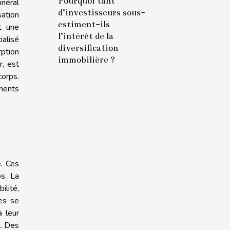
Pourquoi tant
néral
d’investisseurs sous-
ation
estiment-ils
t une
l’intérêt de la
ialisé
diversification
rption
immobilière ?
r, est
orps.
iments
e. Ces
os. La
ilité,
nes se
à leur
x. Des