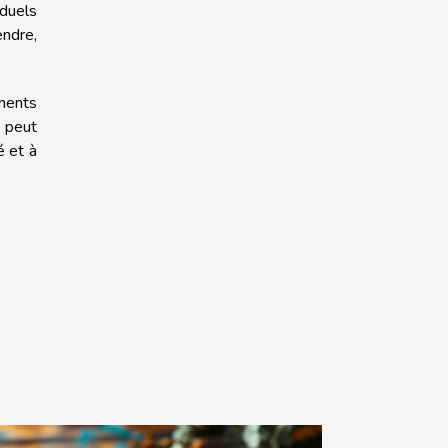
iduels
ndre,
éments
s peut
é et à