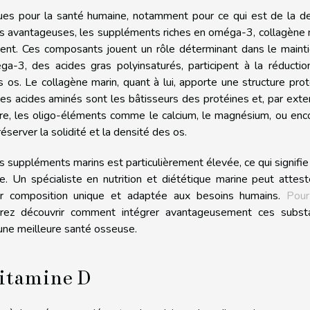
es pour la santé humaine, notamment pour ce qui est de la de
us avantageuses, les suppléments riches en oméga-3, collagène 
nt. Ces composants jouent un rôle déterminant dans le mainti
ga-3, des acides gras polyinsaturés, participent à la réducti
 os. Le collagène marin, quant à lui, apporte une structure pro
Les acides aminés sont les bâtisseurs des protéines et, par exte
tre, les oligo-éléments comme le calcium, le magnésium, ou enc
server la solidité et la densité des os.
s suppléments marins est particulièrement élevée, ce qui signifie 
e. Un spécialiste en nutrition et diététique marine peut attes
eur composition unique et adaptée aux besoins humains.
Pour
rez découvrir comment intégrer avantageusement ces subst
 une meilleure santé osseuse.
vitamine D