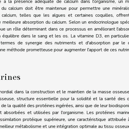
ée à la présence adéquate de calcium dans l'organisme, un mi
 du calcium doit être maintenue pour permettre une minéralis
alcium, telles que les algues et certaines coquilles, offren
une meilleure absorption du calcium. Selon un endocrinologue spéc
ue un rôle déterminant dans ce processus en améliorant l'abso
 équilibre dans le sang et les os. La vitamine D3, en particulie
 termes de synergie des nutriments et d'absorption par le c
c une méthode prometteuse pour augmenter l'apport de ces nutr
arines
mordial dans la construction et le maintien de la masse osseus
seuse, structure essentielle pour la solidité et la santé des 
 la qualité des protéines ingérées, ainsi que de leur biodisponib
nt absorbées et utilisées par l'organisme. Les protéines mari
similation protéique supérieure, une caractéristique attribuée 
meilleur métabolisme et une intégration optimale au tissu osseu