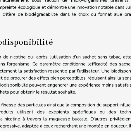
naturellement sous l’action de micro-organismes présents
’empreinte écologique et démontre une innovation notable dans l’u
 critère de biodégradabilité dans le choix du format allie prat
odisponibilité
n de nicotine qui, après l’utilisation d’un sachet sans tabac, atte
dans l’organisme. Ce paramètre conditionne l’efficacité des sach
ctement la satisfaction ressentie par l’utilisateur. Une biodisponi
t de procurer des effets bien perceptibles, réduisant ainsi la sen
biodisponibilité peuvent engendrer une expérience moins satisfai
hets pour obtenir le résultat souhaité.
 finesse des particules ainsi que la composition du support influ
produits utilisent des excipients spécifiques ou des techn
e la nicotine à travers la muqueuse buccale. D’autres privilégie
progressive, adaptée à ceux recherchant une montée en douceur. I