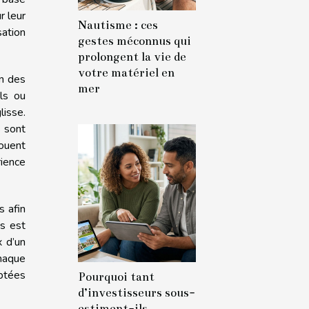
r leur
Nautisme : ces
sation
gestes méconnus qui
prolongent la vie de
votre matériel en
on des
mer
ls ou
lisse.
s sont
jouent
rience
s afin
ts est
x d’un
chaque
aptées
Pourquoi tant
d’investisseurs sous-
estiment-ils