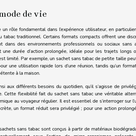
 mode de vie
un rôle fondamental dans l’expérience utilisateur, en particulie
u tabac traditionnel. Certains formats compacts offrent une disc
nt dans des environnements professionnels ou sociaux sans at
ent une durée d’action prolongée, idéale pour les trajets longs 
t limité. Par exemple, un sachet sans tabac de petite taille peu
ur une utilisation rapide lors d’une réunion, tandis qu’un forma
étente à la maison.
i aux différents besoins du quotidien, qu’il s’agisse de privilég
le. Cette flexibilité fait du sachet sans tabac une véritable alter
que au voyageur régulier. Il est essentiel de s’interroger sur l
iscrète, un format réduit sera privilégié ; pour une action prolong
s sachets sans tabac sont conçus à partir de matériaux biodégrad