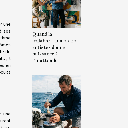
ir une
à ses
Quand la
ythme
collaboration entre
arômes
artistes donne
ité de
naissance à
s ; il
l’inattendu
tes en
oduits
r une
gurent
e base