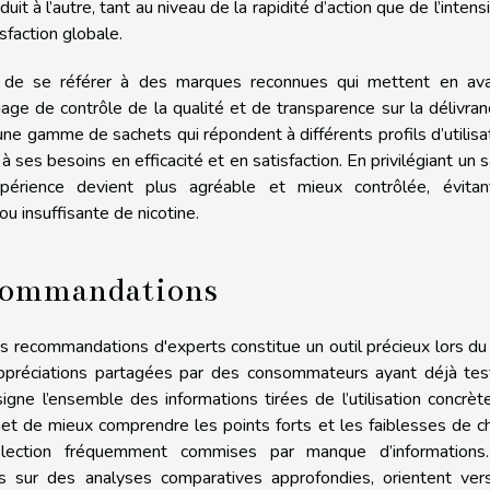
it à l’autre, tant au niveau de la rapidité d’action que de l’intens
isfaction globale.
llé de se référer à des marques reconnues qui mettent en ava
gage de contrôle de la qualité et de transparence sur la délivra
e gamme de sachets qui répondent à différents profils d’utilisa
 ses besoins en efficacité et en satisfaction. En privilégiant un 
expérience devient plus agréable et mieux contrôlée, évitan
ou insuffisante de nicotine.
recommandations
es recommandations d'experts constitue un outil précieux lors du
appréciations partagées par des consommateurs ayant déjà tes
igne l’ensemble des informations tirées de l’utilisation concrèt
met de mieux comprendre les points forts et les faiblesses de 
sélection fréquemment commises par manque d’informations
s sur des analyses comparatives approfondies, orientent ver