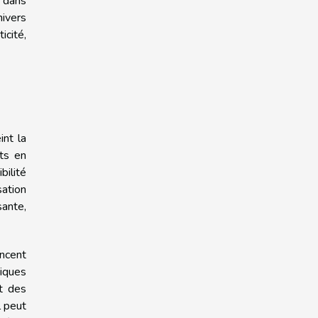
 dans
nivers
icité,
int la
ets en
bilité
sation
sante,
encent
iques
nt des
l peut