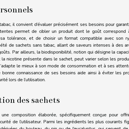
ersonnels
abac, il convient d’évaluer précisément ses besoins pour garant
ttentes permet de cibler un produit dont le goût correspond 
à sa tolérance, et de choisir un format compatible avec son r
riété de sachets sans tabac, allant de saveurs intenses à des 
oûts. Par ailleurs, la biodisponibilité, notion qui désigne la capac
 la nicotine présente dans le sachet, peut varier selon les produit
ui s’adapte le mieux à son mode de consommation et à ses atten
ne bonne connaissance de ses besoins aide ainsi à éviter les pr
ité lors de l’utilisation.
ion des sachets
 une composition élaborée, spécifiquement conçue pour offri
curité de l’utilisateur. Parmi les ingrédients les plus courants fi
 dérivées du bouleau, du pin ou de l’eucalyptus, qui servent d