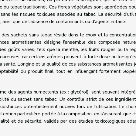
le du tabac traditionnel. Ces fibres végétales sont appréciées pou
sans les risques toxiques associés au tabac. La sécurité d’utili
ainsi que de l’absence de contaminants ou d’agents irritants.
des sachets sans tabac réside dans le choix et la concentrati
nces aromatisantes désigne l’ensemble des composés nature
es goûts variés, tels que la menthe, les fruits rouges ou la rég
goureuses, car certains arômes peuvent, à forte dose ou lorsqu’il
a santé. L’origine et la qualité de ces substances aromatisantes 
ptabilité du produit final, tout en influençant fortement l’expé
me des agents humectants (ex : glycérol), sont souvent intégré
abilité du sachet sans tabac. Un contrôle strict de ces ingrédien
ubstances potentiellement nocives lors de l’utilisation. Le choi
tention particulière portée à la composition, en s’assurant que 
alité et de sécurité, validés par des études toxicologiques ad