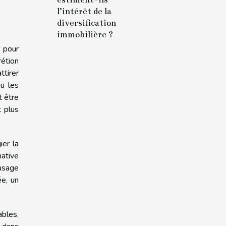
l’intérêt de la
diversification
immobilière ?
r pour
rétion
tirer
ou les
t être
t plus
ier la
native
’usage
ée, un
ables,