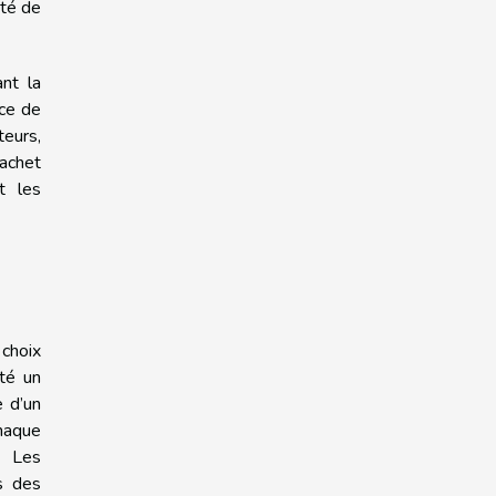
ité de
nt la
nce de
teurs,
sachet
t les
 choix
té un
e d’un
chaque
. Les
s des