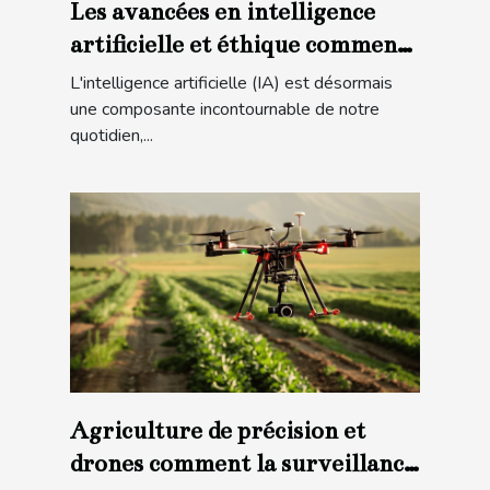
Les avancées en intelligence
artificielle et éthique comment
les algorithmes façonnent notre
L'intelligence artificielle (IA) est désormais
avenir
une composante incontournable de notre
quotidien,...
Agriculture de précision et
drones comment la surveillance