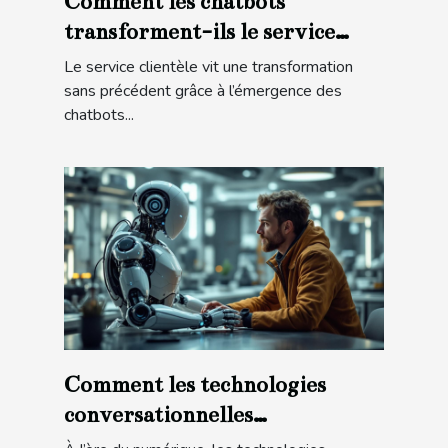
Comment les chatbots
transforment-ils le service
clientèle ?
Le service clientèle vit une transformation
sans précédent grâce à l’émergence des
chatbots...
Comment les technologies
conversationnelles
transforment-elles