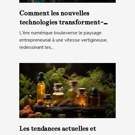
Comment les nouvelles
technologies transforment-
elles les petites entreprises en
L'ère numérique bouleverse le paysage
France ?
entrepreneurial à une vitesse vertigineuse,
redessinant les...
Les tendances actuelles et