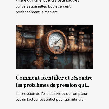
À l’ère du numérique, les technologies
l'interaction digitale ?
conversationnelles bouleversent
profondément la manière...
Comment identifier et résoudre
les problèmes de pression qui
affectent votre compteur d'eau
La pression de l’eau au niveau du compteur
?
est un facteur essentiel pour garantir un...