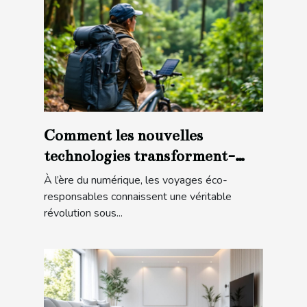
Comment les nouvelles
technologies transforment-
elles les voyages éco-
À l’ère du numérique, les voyages éco-
responsables ?
responsables connaissent une véritable
révolution sous...