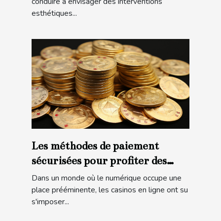
conduire à envisager des interventions
esthétiques...
Les méthodes de paiement
sécurisées pour profiter des
bonus de casino en ligne
Dans un monde où le numérique occupe une
place prééminente, les casinos en ligne ont su
s'imposer...